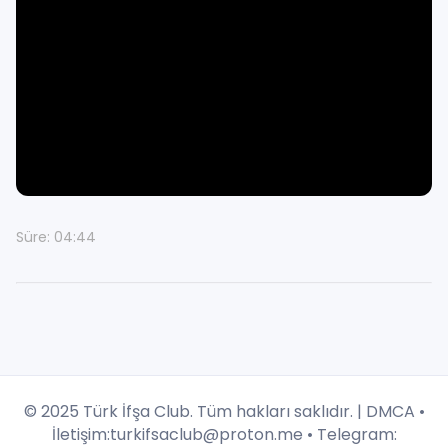
Süre: 04:44
© 2025 Türk İfşa Club. Tüm hakları saklıdır. |
DMCA
•
İletişim:
turkifsaclub@proton.me
• Telegram: