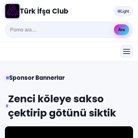
Türk İfşa Club
Light
Ara
Sponsor Bannerlar
Zenci köleye sakso
çektirip götünü siktik