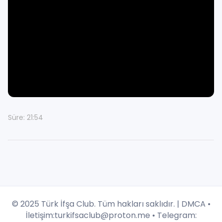
Süre: 21:54
© 2025 Türk İfşa Club. Tüm hakları saklıdır. |
DMCA
•
İletişim:
turkifsaclub@proton.me
• Telegram: