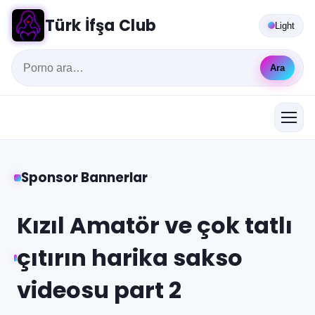
Türk İfşa Club
Light
Ara
Sponsor Bannerlar
Kızıl Amatör ve çok tatlı
çıtırın harika sakso
videosu part 2