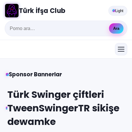
Türk İfşa Club
Light
Ara
Sponsor Bannerlar
Türk Swinger çiftleri
TweenSwingerTR sikişe
dewamke