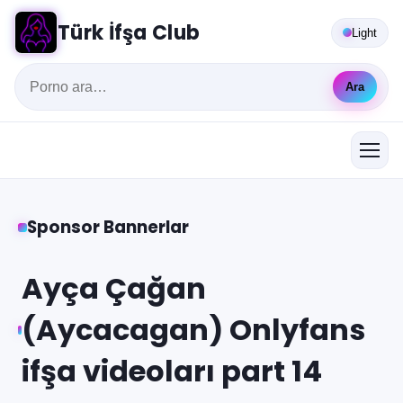
Türk İfşa Club
Light
Ara
Sponsor Bannerlar
Ayça Çağan
(Aycacagan) Onlyfans
ifşa videoları part 14